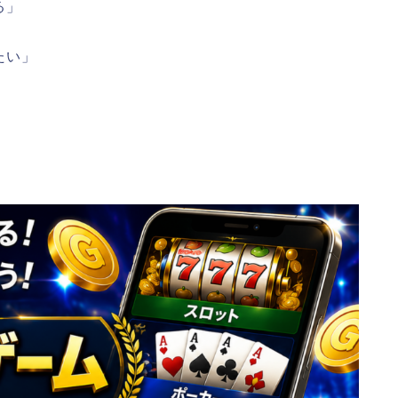
る」
たい」