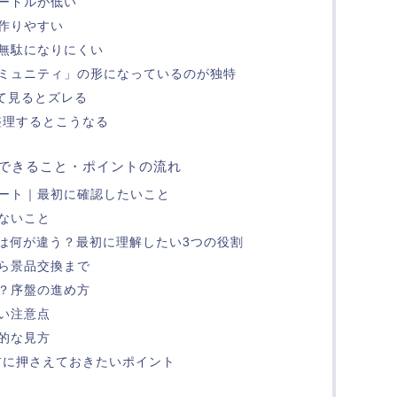
ードルが低い
作りやすい
無駄になりにくい
ミュニティ」の形になっているのが独特
して見るとズレる
整理するとこうなる
できること・ポイントの流れ
ート｜最初に確認したいこと
ないこと
Dは何が違う？最初に理解したい3つの役割
ら景品交換まで
？序盤の進め方
い注意点
的な見方
前に押さえておきたいポイント