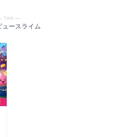
― TAG ―
ピュースライム