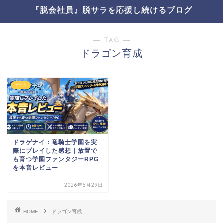
『脱会社員』脱サラを応援し続けるブログ
― TAG ―
ドラゴン育成
ゲーム
ドラゲナイ：竜騎士学園を実
際にプレイした感想｜放置で
も育つ学園ファンタジーRPG
を本音レビュー
2026年6月29日
HOME
ドラゴン育成