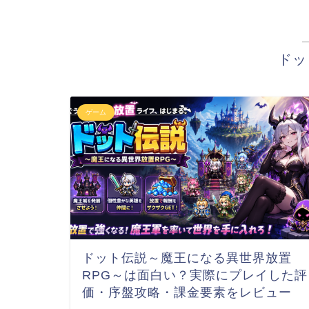
ドッ
ゲーム
ドット伝説～魔王になる異世界放置
RPG～は面白い？実際にプレイした評
価・序盤攻略・課金要素をレビュー