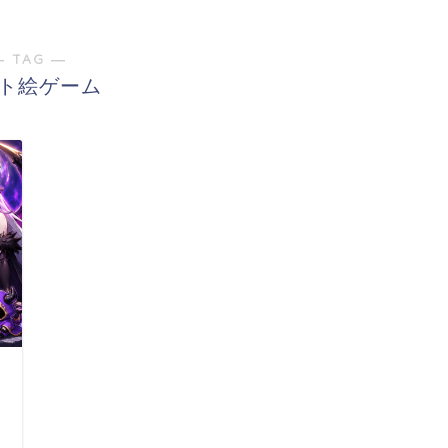
― TAG ―
ト絵ゲーム