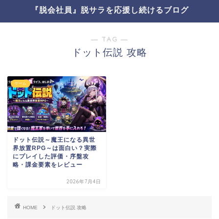
『脱会社員』脱サラを応援し続けるブログ
― TAG ―
ドット伝説 攻略
ゲーム
ドット伝説～魔王になる異世
界放置RPG～は面白い？実際
にプレイした評価・序盤攻
略・課金要素をレビュー
2026年7月4日
HOME
ドット伝説 攻略