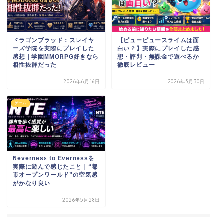
ドラゴンブラッド：スレイヤ
【ピューピュースライムは面
ーズ学院を実際にプレイした
白い？】実際にプレイした感
感想｜学園MMORPG好きなら
想・評判・無課金で遊べるか
相性抜群だった
徹底レビュー
2026年6月16日
2026年5月30日
ゲーム
Neverness to Evernessを
実際に遊んで感じたこと｜“都
市オープンワールド”の空気感
がかなり良い
2026年5月28日