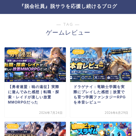
『脱会社員』脱サラを応援し続けるブログ
― TAG ―
ゲームレビュー
ゲーム
ゲーム
【勇者連盟：暁の遠征】実際
ドラゲナイ：竜騎士学園を実
に遊んでみた感想｜転職・探
際にプレイした感想｜放置で
索・レイドが楽しい放置
も育つ学園ファンタジーRPG
MMORPGだった
を本音レビュー
2026年7月24日
2026年6月29日
ゲーム
ゲーム